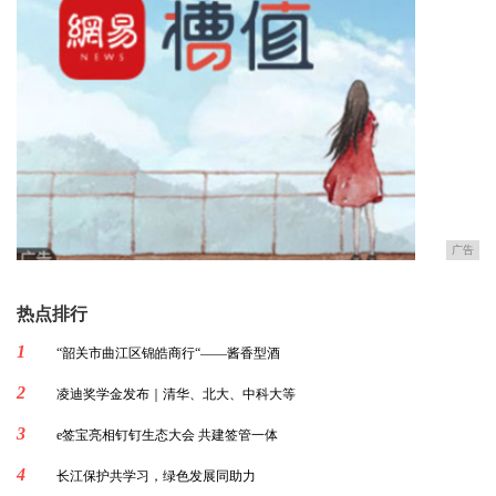
广告
热点排行
1
“韶关市曲江区锦皓商行“——酱香型酒
2
凌迪奖学金发布｜清华、北大、中科大等
3
e签宝亮相钉钉生态大会 共建签管一体
4
长江保护共学习，绿色发展同助力