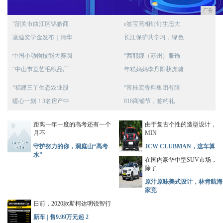
广告
“韶关市曲江区锦皓商
e签宝亮相钉钉生态大
凌迪奖学金发布｜清华
长江保护共学习，绿色
中国小动物技能大赛圆
“西耶娜（苏州）服饰
“中山市亘艺毛织品厂
年糕妈妈李丹阳获虎啸
“福建三丫生态农业股
“富桂宏香料集团有限
暖心一刻！3名房产中
818商铺节，签约礼
距离一年一度的高考还有一个
由于复古个性的造型设计，
月不
MIN
守护努力的你，洞庭山“高考
JCW CLUBMAN，这车算
水”
在国内豪华中型SUV市场，
除了
原汁原味美式设计，林肯航海
家竞
日前，2020款斯柯达明锐智行
新车 | 售9.99万元起 2