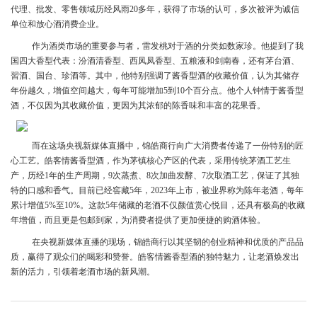
代理、批发、零售领域历经风雨20多年，获得了市场的认可，多次被评为诚信
单位和放心酒消费企业。
作为酒类市场的重要参与者，雷发桃对于酒的分类如数家珍。他提到了我
国四大香型代表：汾酒清香型、西凤凤香型、五粮液和剑南春，还有茅台酒、
習酒、国台、珍酒等。其中，他特别强调了酱香型酒的收藏价值，认为其储存
年份越久，增值空间越大，每年可能增加5到10个百分点。他个人钟情于酱香型
酒，不仅因为其收藏价值，更因为其浓郁的陈香味和丰富的花果香。
而在这场央视新媒体直播中，锦皓商行向广大消费者传递了一份特别的匠
心工艺。皓客情酱香型酒，作为茅镇核心产区的代表，采用传统茅酒工艺生
产，历经1年的生产周期，9次蒸煮、8次加曲发酵、7次取酒工艺，保证了其独
特的口感和香气。目前已经窖藏5年，2023年上市，被业界称为陈年老酒，每年
累计增值5%至10%。这款5年储藏的老酒不仅颜值赏心悦目，还具有极高的收藏
年增值，而且更是包邮到家，为消费者提供了更加便捷的购酒体验。
在央视新媒体直播的现场，锦皓商行以其坚韧的创业精神和优质的产品品
质，赢得了观众们的喝彩和赞誉。皓客情酱香型酒的独特魅力，让老酒焕发出
新的活力，引领着老酒市场的新风潮。