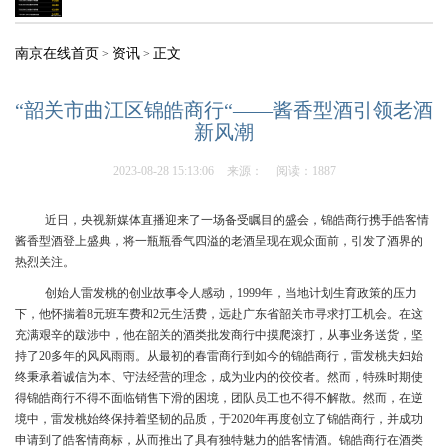
南京在线首页
资讯
正文
>
>
“韶关市曲江区锦皓商行“——酱香型酒引领老酒
新风潮
2023-08-28 15:13:06
来源：
阅读：1887
近日，央视新媒体直播迎来了一场备受瞩目的盛会，锦皓商行携手皓客情
酱香型酒登上盛典，将一瓶瓶香气四溢的老酒呈现在观众面前，引发了酒界的
热烈关注。
创始人雷发桃的创业故事令人感动，1999年，当地计划生育政策的压力
下，他怀揣着8元班车费和2元生活费，远赴广东省韶关市寻求打工机会。在这
充满艰辛的跋涉中，他在韶关的酒类批发商行中摸爬滚打，从事业务送货，坚
持了20多年的风风雨雨。从最初的春雷商行到如今的锦皓商行，雷发桃夫妇始
终秉承着诚信为本、守法经营的理念，成为业内的佼佼者。然而，特殊时期使
得锦皓商行不得不面临销售下滑的困境，团队员工也不得不解散。然而，在逆
境中，雷发桃始终保持着坚韧的品质，于2020年再度创立了锦皓商行，并成功
申请到了皓客情商标，从而推出了具有独特魅力的皓客情酒。锦皓商行在酒类