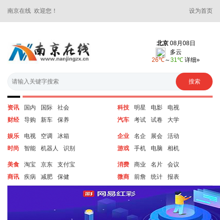
南京在线 欢迎您！
设为首页
资讯
国内
国际
社会
科技
明星
电影
电视
财经
导购
新车
保养
汽车
考试
试卷
大学
娱乐
电视
空调
冰箱
企业
名企
展会
活动
时尚
智能
机器人
识别
游戏
手机
电脑
相机
美食
淘宝
京东
支付宝
消费
商业
名片
会议
商讯
疾病
减肥
保健
微商
前詹
统计
报表