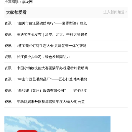
推荐阅读：
旗龙网
进入新闻频道 >
大家都爱看
资讯
|
“韶关市曲江区锦皓商行“——酱香型酒引领老
资讯
|
凌迪奖学金发布｜清华、北大、中科大等10名
资讯
|
e签宝亮相钉钉生态大会 共建签管一体的智能
资讯
|
长江保护共学习，绿色发展同助力
资讯
|
中国小动物技能大赛圆满举办|徕谱特约赞助离
资讯
|
“中山市亘艺毛织品厂”——匠心打造时尚毛织
资讯
|
“西耶娜（苏州）服饰有限公司”——坚守品质
资讯
|
年糕妈妈李丹阳获虎啸奖年度人物大奖 公益