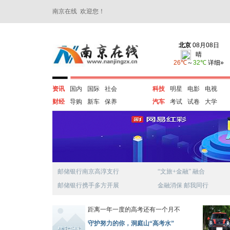
南京在线 欢迎您！
资讯
国内
国际
社会
科技
明星
电影
电视
财经
导购
新车
保养
汽车
考试
试卷
大学
邮储银行南京高淳支行
“文旅+金融” 融合
邮储银行携手多方开展
金融消保 邮我同行
距离一年一度的高考还有一个月不
守护努力的你，洞庭山“高考水”