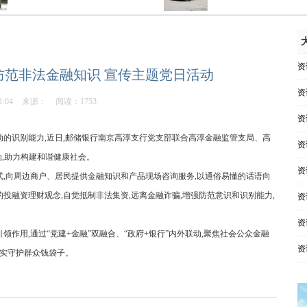
资
范非法金融知识 宣传主题党日活动
资
1:04
来源：
阅读：1753
资
动的识别能力,近日,邮储银行南京高淳支行党支部联合高淳金融监管支局、高
资
动,助力构建和谐健康社会。
资
式,向周边商户、居民提供金融知识和产品现场咨询服务,以通俗易懂的话语向
投融资理财观念,自觉抵制非法集资,远离金融诈骗,增强防范意识和识别能力,
资
资
作用,通过“党建+金融”双融合、“政府+银行”内外联动,聚焦社会公众金融
资
切实守护群众钱袋子。