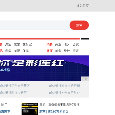
设为首页
食
淘宝
京东
支付宝
消费
商业
名片
会议
讯
疾病
减肥
保健
微商
前詹
统计
报表
广告
邮储银行江宁支行获区
邮储银行南京市分行积
邮储银行南京市分行“
邮储银行六合支行举办
，除了
日前，2020款斯柯达明锐智行
航海家竞
新车 | 售9.99万元起 2