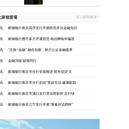
进入新闻频道 >
大家都爱看
讯
|
邮储银行南京高淳支行开展防范非法金融知识
讯
|
邮储银行携手多方开展防范 电信网络诈骗宣
讯
|
“文旅+金融” 融合创新，助力公众金融素养
讯
|
金融消保 邮我同行
讯
|
邮储银行南京市分行全面推进 阳光信贷 文
讯
|
邮储银行南京市分行启动“美好生活 健康邮我
讯
|
邮储银行南京市浦口支行营业部获评 总行绿
讯
|
邮储银行南京江宁支行开展“青春对话榜样”