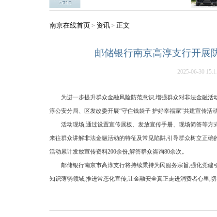
南京在线首页
资讯
正文
>
>
邮储银行南京高淳支行开展防
2025-06-30 15:1
为进一步提升群众金融风险防范意识,增强群众对非法金融活
淳公安分局、区发改委开展“守住钱袋子 护好幸福家”共建宣传活
活动现场,通过设置宣传展板、发放宣传手册、现场简答等方
来往群众讲解非法金融活动的特征及常见陷阱,引导群众树立正确的
活动累计发放宣传资料200余份,解答群众咨询80余次。
邮储银行南京市高淳支行将持续秉持为民服务宗旨,强化党建引领
知识薄弱领域,推进常态化宣传,让金融安全真正走进消费者心里,