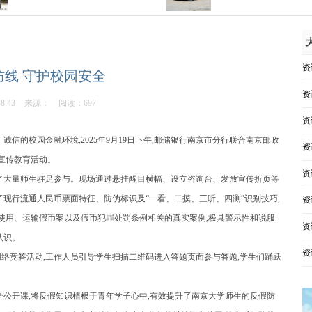
资
防线 守护校园安全
资
48:43
来源：
阅读：697
资
信的校园金融环境,2025年9月19日下午,邮储银行南京市分行联合南京邮政
资
宣传教育活动。
资
了大量师生驻足参与。现场通过悬挂醒目横幅、设立咨询台、发放宣传折页等
现行流通人民币票面特征、防伪标识及“一看、二摸、三听、四测”识别技巧,
资
、使用、运输假币案以及假币犯罪处罚条例相关的真实案例,极具警示性和说服
资
认识。
资
网络竞答活动,工作人员引导学生扫描二维码进入答题页面参与答题,学生们踊跃
全公开课,将反假知识植根于青年学子心中,有效提升了南京大学师生的反假防