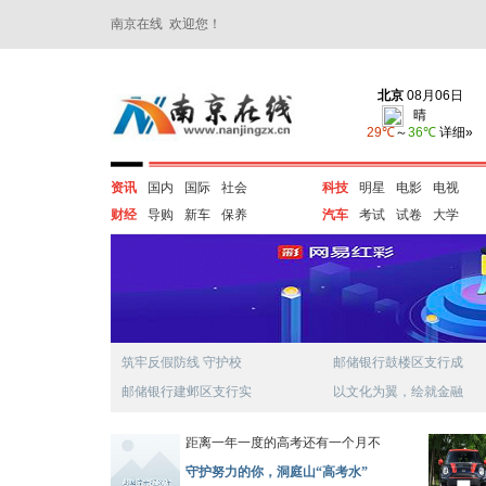
南京在线 欢迎您！
资讯
国内
国际
社会
科技
明星
电影
电视
财经
导购
新车
保养
汽车
考试
试卷
大学
筑牢反假防线 守护校
邮储银行鼓楼区支行成
邮储银行建邺区支行实
以文化为翼，绘就金融
距离一年一度的高考还有一个月不
守护努力的你，洞庭山“高考水”