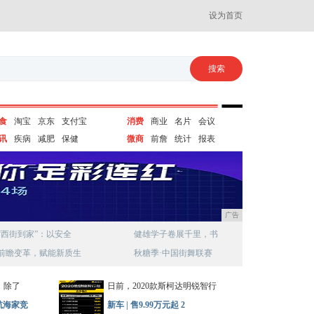
设为首页
食
淘宝
京东
支付宝
消费
商业
名片
会议
讯
疾病
减肥
保健
微商
前詹
统计
报表
广告
“西街到家”：以安全
健雄学子卷展千里，书
前瞻变革，赋能新质生
秋糖季·中国街舞联赛
，除了
日前，2020款斯柯达明锐智行
航海家竞
新车 | 售9.99万元起 2