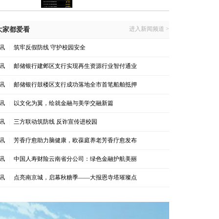
进入新闻频道 >
大家都爱看
讯
|
筑牢反假防线 守护校园安全
讯
|
邮储银行建邺区支行实现再生资源行业智付通业
讯
|
邮储银行鼓楼区支行成功落地全市首笔船舶抵押
讯
|
以文化为翼，绘就金融与美学交融新篇
讯
|
三方联动筑防线 反诈宣传进校园
讯
|
芳香疗愈助力脑健康，欧葆庭养老芳香疗愈发布
讯
|
中国人寿财险云南省分公司：绿色金融护航美丽
讯
|
点亮南京城，启幕秋糖季——大报恩寺塔璀璨点