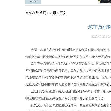
南京在线首页
资讯
正文
>
>
筑牢反假
2025-09-29 09:
为进一步提升高校师生的假币防范意识和鉴别能力,营造安全、诚
金融业务部共同走进南京大学仙林校区,聚焦大学生群体,开展反假
活动宣传点设置在学生活动中心等人流密集区域,很快就吸引
多种形式,营造了浓厚的宣传氛围。工作人员为大学生们详细讲解了
还对假币犯罪典型案例进行了剖析,包括伪造货币案,出售、持有
力,让大家对假币犯罪的常见套路和严重后果有了更直观和深刻的
活动同步穿插推进了由人民银行主办的2025年反假货币知识
响应,在趣味性的互动中深化了对反假货币知识的理解与记忆。
此次反假货币宣传进校园活动,如同一堂生动而深刻的金融安