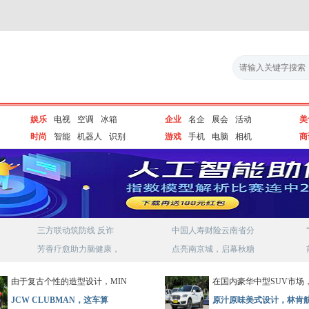
娱乐
电视
空调
冰箱
企业
名企
展会
活动
美
时尚
智能
机器人
识别
游戏
手机
电脑
相机
商
三方联动筑防线 反诈
中国人寿财险云南省分
芳香疗愈助力脑健康，
点亮南京城，启幕秋糖
由于复古个性的造型设计，MIN
在国内豪华中型SUV市场
JCW CLUBMAN，这车算
原汁原味美式设计，林肯