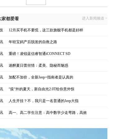
进入新闻频道 >
大家都爱看
技
|
12月买手机不要慌，这三款旗舰手机都是好样
讯
|
年轻宝妈产后脱发的自救之路
讯
|
重磅！凌锐蓝信睿智通iCONNECT SD
讯
|
迷醉夏日蕾丝情：柔美、隐秘而魅惑
讯
|
加配不加价，全新Jeep+指南者是认真的
讯
|
“疫“外的夏天，新自由光2.0T给你意外惊
讯
|
人生开挂？不，我只是一名普通的Jeep大指
讯
|
高一、高二学生注意：高中数学少走弯路，高效