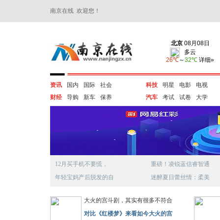
南京在线 欢迎您！
资讯
国内
国际
社会
科技
明星
电影
电视
财经
导购
新车
保养
汽车
考试
试卷
大学
12月买手机不要慌，
重磅！凌锐蓝信睿智通
年轻宝妈产后脱发的自
迷醉夏日蕾丝情：柔美
大火的宫斗剧，其实有很多不符合
对比《红楼梦》来看如今大火的宫