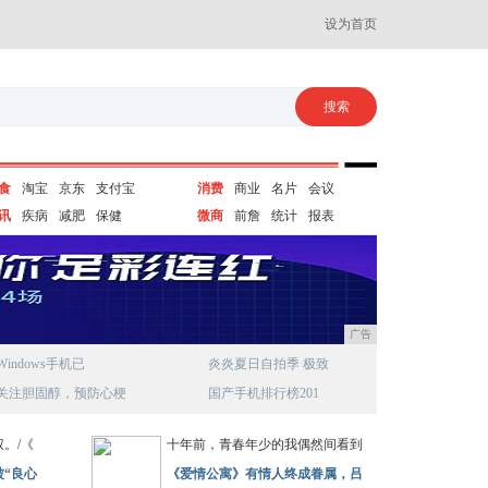
设为首页
食
淘宝
京东
支付宝
消费
商业
名片
会议
讯
疾病
减肥
保健
微商
前詹
统计
报表
广告
Windows手机已
炎炎夏日自拍季 极致
关注胆固醇，预防心梗
国产手机排行榜201
。/《
十年前，青春年少的我偶然间看到
“良心
《爱情公寓》有情人终成眷属，吕