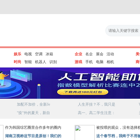
娱乐
电视
空调
冰箱
企业
名企
展会
活动
美
时尚
智能
机器人
识别
游戏
手机
电脑
相机
商
加配不加价，全新Je
人生开挂？不，我只是
“疫“外的夏天，新自
高一、高二学生注意：
作为韩国综艺圈里合作多年的圈内
被投喂的观众，没有选择权
湖南卫视称这节目是原创！我们的
这个春节档，我终于不用被