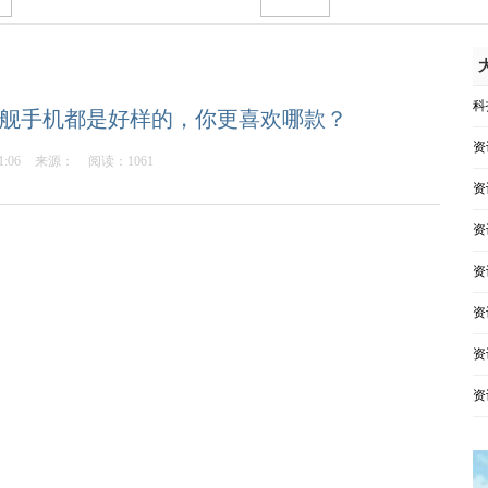
科
旗舰手机都是好样的，你更喜欢哪款？
资
1:06
来源：
阅读：1061
资
资
资
资
资
资