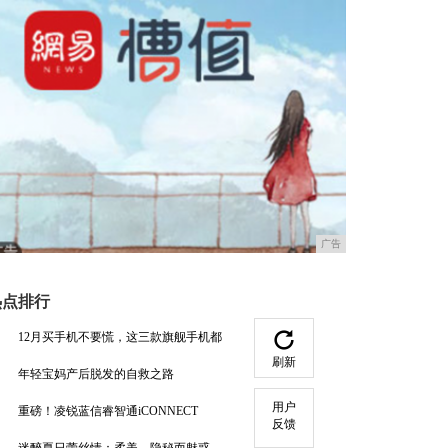
广告
热点排行
12月买手机不要慌，这三款旗舰手机都
刷新
年轻宝妈产后脱发的自救之路
用户
重磅！凌锐蓝信睿智通iCONNECT
反馈