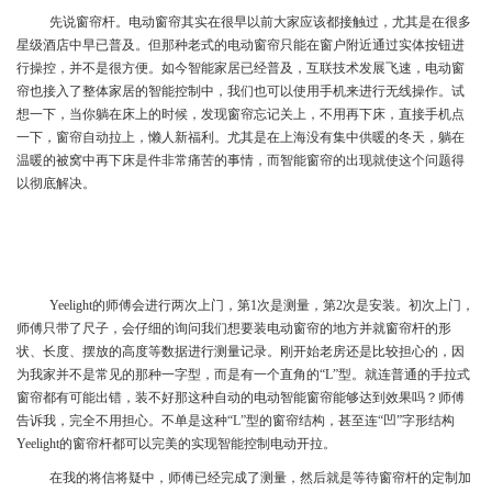
先说窗帘杆。电动窗帘其实在很早以前大家应该都接触过，尤其是在很多
星级酒店中早已普及。但那种老式的电动窗帘只能在窗户附近通过实体按钮进
行操控，并不是很方便。如今智能家居已经普及，互联技术发展飞速，电动窗
帘也接入了整体家居的智能控制中，我们也可以使用手机来进行无线操作。试
想一下，当你躺在床上的时候，发现窗帘忘记关上，不用再下床，直接手机点
一下，窗帘自动拉上，懒人新福利。尤其是在上海没有集中供暖的冬天，躺在
温暖的被窝中再下床是件非常痛苦的事情，而智能窗帘的出现就使这个问题得
以彻底解决。
Yeelight的师傅会进行两次上门，第1次是测量，第2次是安装。初次上门，
师傅只带了尺子，会仔细的询问我们想要装电动窗帘的地方并就窗帘杆的形
状、长度、摆放的高度等数据进行测量记录。刚开始老房还是比较担心的，因
为我家并不是常见的那种一字型，而是有一个直角的“L”型。就连普通的手拉式
窗帘都有可能出错，装不好那这种自动的电动智能窗帘能够达到效果吗？师傅
告诉我，完全不用担心。不单是这种“L”型的窗帘结构，甚至连“凹”字形结构
Yeelight的窗帘杆都可以完美的实现智能控制电动开拉。
在我的将信将疑中，师傅已经完成了测量，然后就是等待窗帘杆的定制加