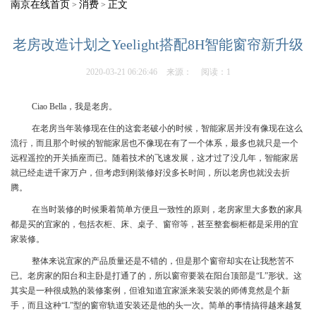
南京在线首页
消费
正文
>
>
老房改造计划之Yeelight搭配8H智能窗帘新升级
2020-03-21 06:26:46
来源：
阅读：1
Ciao Bella，我是老房。
在老房当年装修现在住的这套老破小的时候，智能家居并没有像现在这么
流行，而且那个时候的智能家居也不像现在有了一个体系，最多也就只是一个
远程遥控的开关插座而已。随着技术的飞速发展，这才过了没几年，智能家居
就已经走进千家万户，但考虑到刚装修好没多长时间，所以老房也就没去折
腾。
在当时装修的时候秉着简单方便且一致性的原则，老房家里大多数的家具
都是买的宜家的，包括衣柜、床、桌子、窗帘等，甚至整套橱柜都是采用的宜
家装修。
整体来说宜家的产品质量还是不错的，但是那个窗帘却实在让我愁苦不
已。老房家的阳台和主卧是打通了的，所以窗帘要装在阳台顶部是“L”形状。这
其实是一种很成熟的装修案例，但谁知道宜家派来装安装的师傅竟然是个新
手，而且这种“L”型的窗帘轨道安装还是他的头一次。简单的事情搞得越来越复