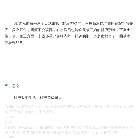
8H遮光窗帘采用了日式形状记忆定型处理，使用高温处理后的褶皱均匀整
齐，多次开合，折痕不会凌乱，在水洗后也能恢复最开始的折痕形状，下垂比
较自然。做工方面，走线还是比较整齐的，挂钩的那一边老房检查了一圈基本
没看到线头。
五、总之
科技改变生活，科技造福懒人。
Yeelight智能窗帘电机WIFI蓝牙双模控制电动窗帘可接入米家小爱同学Siri语音控
制 窗帘电机【单电机不含安装】
￥799
购买
8H窗帘 小米米家生态链日式除甲醛遮光 布艺加厚窗帘成品遮阳帘隔热防晒全遮
光卧室阳台客厅窗帘 晨雾蓝（遮光窗帘） 适合窗宽2m以内 + 窗高2.55m