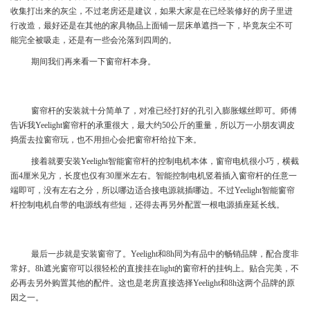
收集打出来的灰尘，不过老房还是建议，如果大家是在已经装修好的房子里进
行改造，最好还是在其他的家具物品上面铺一层床单遮挡一下，毕竟灰尘不可
能完全被吸走，还是有一些会沦落到四周的。
期间我们再来看一下窗帘杆本身。
窗帘杆的安装就十分简单了，对准已经打好的孔引入膨胀螺丝即可。师傅
告诉我Yeelight窗帘杆的承重很大，最大约50公斤的重量，所以万一小朋友调皮
捣蛋去拉窗帘玩，也不用担心会把窗帘杆给拉下来。
接着就要安装Yeelight智能窗帘杆的控制电机本体，窗帘电机很小巧，横截
面4厘米见方，长度也仅有30厘米左右。智能控制电机竖着插入窗帘杆的任意一
端即可，没有左右之分，所以哪边适合接电源就插哪边。不过Yeelight智能窗帘
杆控制电机自带的电源线有些短，还得去再另外配置一根电源插座延长线。
最后一步就是安装窗帘了。Yeelight和8h同为有品中的畅销品牌，配合度非
常好。8h遮光窗帘可以很轻松的直接挂在light的窗帘杆的挂钩上。贴合完美，不
必再去另外购置其他的配件。这也是老房直接选择Yeelight和8h这两个品牌的原
因之一。