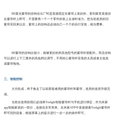
8H遮光窗帘的挂钩在出厂时是直接固定在窗帘上装好的，拿到家里直接挂
在窗帘杆上即可，不需要再一个一个零件的装上去省时省力。想当初老房的旧
窗帘买回来以后，窗帘上的挂钩还必须自己一个个的自行安装，相当费事。
8H窗帘的挂钩比较小，能够更好的和其他型号的窗帘杆搭配外。而且挂钩
可以进行上下三厘米的高低档位调节，不用担心窗帘杆安装的太高或者太低造
成窗帘拖地。
三、智能控制
大功告成，终于换走了以前那套难用的窗帘杆和窗帘，老房的老房升级完
成。
当然在使用前我们必须将Yeelight智能窗帘杆与手机进行绑定，作为米家
app智能家居的一部分，连接也非常简单。在米家APP中直接搜索Yeelight窗帘杆
即可找到设备，根据屏幕上的提示进行一步一步的操作即可。