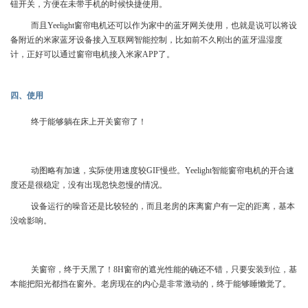
钮开关，方便在未带手机的时候快捷使用。
而且Yeelight窗帘电机还可以作为家中的蓝牙网关使用，也就是说可以将设
备附近的米家蓝牙设备接入互联网智能控制，比如前不久刚出的蓝牙温湿度
计，正好可以通过窗帘电机接入米家APP了。
四、使用
终于能够躺在床上开关窗帘了！
动图略有加速，实际使用速度较GIF慢些。Yeelight智能窗帘电机的开合速
度还是很稳定，没有出现忽快忽慢的情况。
设备运行的噪音还是比较轻的，而且老房的床离窗户有一定的距离，基本
没啥影响。
关窗帘，终于天黑了！8H窗帘的遮光性能的确还不错，只要安装到位，基
本能把阳光都挡在窗外。老房现在的内心是非常激动的，终于能够睡懒觉了。