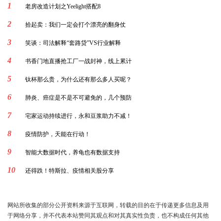
1
老房改造计划之Yeelight搭配8
2
拾起卖：我们一定会打个漂亮的翻身仗
3
笑谈：司法解释“套路贷”VS行业解释
4
书香门地直播抢工厂一战封神，线上累计
5
钛杯那么贵，为什么还有那么多人买呢？
6
肺炎、癌症是不是不可避免的，几个预防
7
宅家运动持续进行，永和豆浆助力不减！
8
疫情防护，天能在行动！
9
智能大数据时代，养龟也有数据支持
10
还得跌！特斯拉、疫情相关股分享
网站所收集的部分公开资料来源于互联网，转载的目的在于传递更多信息及用
于网络分享，并不代表本站赞同其观点和对其真实性负责，也不构成任何其他