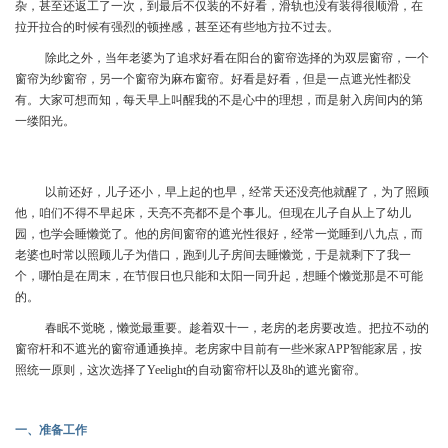
杂，甚至还返工了一次，到最后不仅装的不好看，滑轨也没有装得很顺滑，在
拉开拉合的时候有强烈的顿挫感，甚至还有些地方拉不过去。
除此之外，当年老婆为了追求好看在阳台的窗帘选择的为双层窗帘，一个
窗帘为纱窗帘，另一个窗帘为麻布窗帘。好看是好看，但是一点遮光性都没
有。大家可想而知，每天早上叫醒我的不是心中的理想，而是射入房间内的第
一缕阳光。
以前还好，儿子还小，早上起的也早，经常天还没亮他就醒了，为了照顾
他，咱们不得不早起床，天亮不亮都不是个事儿。但现在儿子自从上了幼儿
园，也学会睡懒觉了。他的房间窗帘的遮光性很好，经常一觉睡到八九点，而
老婆也时常以照顾儿子为借口，跑到儿子房间去睡懒觉，于是就剩下了我一
个，哪怕是在周末，在节假日也只能和太阳一同升起，想睡个懒觉那是不可能
的。
春眠不觉晓，懒觉最重要。趁着双十一，老房的老房要改造。把拉不动的
窗帘杆和不遮光的窗帘通通换掉。老房家中目前有一些米家APP智能家居，按
照统一原则，这次选择了Yeelight的自动窗帘杆以及8h的遮光窗帘。
一、准备工作