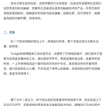
其实大家应该也知道，去除甲醛的方法有很多，比如活性炭吸附以及咱们
这里所提到的光触媒。而窗帘正是最适合使用光触媒技术的产品，毕竟它的作
用就是遮挡阳光，能够最长时间的与阳光接触，就摆在那，也不用管它，能够
最高效的分解甲醛，持续净化。
二、安装
在一个阳光明媚的周日上午，师傅如约而来。整个安装过程分为两大步
骤，拆和装。
Yeelight的师傅随身工具比较齐全，还携带了可伸缩的梯子，我们基本不需
要为其再提供额外的工具，偶尔搭把手即可。果然是懂经老法师，拆窗帘杆的
时候，一上手师傅就说这个窗帘装的非常的不专业，甚至都没有对齐窗帘滑
道，接口处装的乱七八糟。不仅造成了使用上的困难，在拆卸的过程中也很麻
烦。真是辛苦师傅了。
费了九牛二虎之力，终于把以前的宜家窗帘杆给拆除下来，然后就进入了
定位打孔环节。安装师傅自带具有灰尘收集器的冲击钻，能够在打孔的过程中