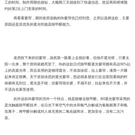
工的时间。制作周期也很短，大概两三天就收到了快递信息。然后再和师傅预
约好第2次上门安装的时间。
再看看窗帘，期间老房选购的8h窗帘也已经到货。之所以选择这款，主要
原因还是其优良的遮光性能及除甲醛能力。
老房拆下来的旧窗帘，虽然第一眼看上去很好看，但他不遮光呀，只要太
阳一出来，整个房间就都亮堂了。8h的这款日式除甲醛遮光窗帘拥有高达90%以
上的高遮光率，而且采用的是物理遮光，不添加涂层，拉上窗帘，漆黑一片睡
起来肯定很爽。关于添加涂层的遮光窗帘，想必很多朋友们在去医院看病的时
候都有见到过，遮光是不错，但窗帘很生硬，手感不好，拉起来也不方便，并
不适合在家里使用。
此外这款8h窗帘的另外一个特点，就是能够去除甲醛。8H遮光窗帘采用的
是光触媒除甲醛技术，在日光下将空气中的水和氧气分解成为氢氧根离子和氧
负离子，将甲醛分解成对人体无害的二氧化碳和水，更加安全，没有二次污
染。