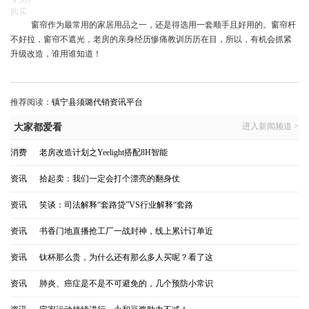
￥369
购买
窗帘作为最常用的家居用品之一，还是得选用一套顺手且好用的。窗帘杆
不好拉，窗帘不遮光，老房的亲身经历惨痛教训历历在目，所以，有机会抓紧
升级改造，谁用谁知道！
推荐阅读：
镇宁县须璐代销资讯平台
进入新闻频道 >
大家都爱看
消费
|
老房改造计划之Yeelight搭配8H智能
资讯
|
拾起卖：我们一定会打个漂亮的翻身仗
资讯
|
笑谈：司法解释“套路贷”VS行业解释“套路
资讯
|
书香门地直播抢工厂一战封神，线上累计订单近
资讯
|
钛杯那么贵，为什么还有那么多人买呢？看了这
资讯
|
肺炎、癌症是不是不可避免的，几个预防小常识