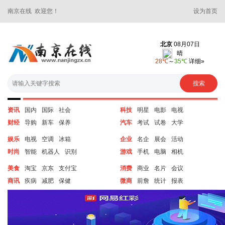
南京在线 欢迎您！
设为首页
资讯
国内
国际
社会
科技
明星
电影
电视
财经
导购
新车
保养
汽车
考试
试卷
大学
娱乐
电视
空调
冰箱
企业
名企
展会
活动
时尚
智能
机器人
识别
游戏
手机
电脑
相机
美食
淘宝
京东
支付宝
消费
商业
名片
会议
商讯
疾病
减肥
保健
微商
前詹
统计
报表