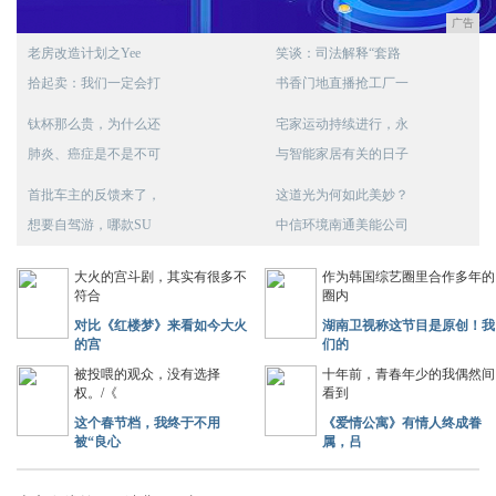
广告
老房改造计划之Yee
笑谈：司法解释“套路
拾起卖：我们一定会打
书香门地直播抢工厂一
钛杯那么贵，为什么还
宅家运动持续进行，永
肺炎、癌症是不是不可
与智能家居有关的日子
首批车主的反馈来了，
这道光为何如此美妙？
想要自驾游，哪款SU
中信环境南通美能公司
大火的宫斗剧，其实有很多不
作为韩国综艺圈里合作多年的
符合
圈内
对比《红楼梦》来看如今大火
湖南卫视称这节目是原创！我
的宫
们的
被投喂的观众，没有选择
十年前，青春年少的我偶然间
权。/《
看到
这个春节档，我终于不用
《爱情公寓》有情人终成眷
被“良心
属，吕