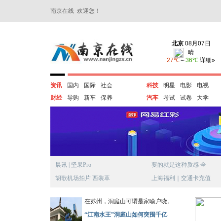
南京在线 欢迎您！
资讯
国内
国际
社会
科技
明星
电影
电视
财经
导购
新车
保养
汽车
考试
试卷
大学
晨讯 | 坚果Pro
要的就是这种质感 全
胡歌机场拍片 西装革
上海福利｜交通卡充值
在苏州，洞庭山可谓是家喻户晓。
“江南水王”洞庭山如何突围千亿