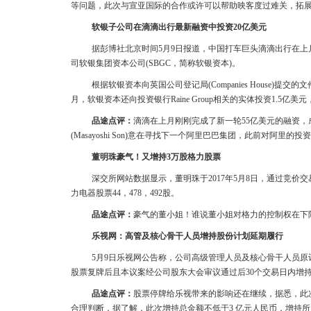
等问题，此次与宣亚国际的合作或许可以帮助映客度过难关，拓
软银子公司在滴滴出行最新融资中投资20亿美元
据彭博社北京时间5月9日报道，中国打车巨头滴滴出行在上
司软银集团资本公司(SBGC，简称软银资本)。
根据软银资本向英国公司登记局(Companies House)
月，软银资本还向投资银行Raine Group相关的实体投资1.5亿
品途点评：
滴滴在上月刚刚完成了新一轮55亿美元的融资，
(Masayoshi Son)意在寻找下一个阿里巴巴集团，此前对阿里
董明珠豪气！又增持3万股格力股票
深交所网站数据显示，董明珠于2017年5月8日，通过竞价交易
力电器股票44，478，492股。
品途点评：
豪气的董小姐！谁说董小姐对格力的控制权在下
乐视网：高管及核心骨干人员增持股份计划延期履行
5月9日乐视网公告称，公司高级管理人员及核心骨干人员原计划增
股票复牌后且本议案经公司股东大会审议通过后30个交易日内增
品途点评：
股票停牌给乐视带来的影响还在继续，据悉，此
合理判断，据了解，此次增持总金额不低于3 亿元人民币，增持