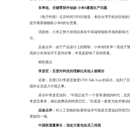
良率低、关键零部件短缺 小米6遭遇生产问题
《电子时报》北京时间5月9日报道，来自台湾手机供应链
提升最新旗舰机小米6的出货量。
消息称，小米正努力加强自身在中高端智能机市场的影响力
分。
品途点评：由于产品设计上的限制，小米6的良率一直低于
高的小米来说可不是件好事，毕竟是影响了其销售量。
精彩观点
李彦宏：百度对科技的理解比其他人都要好
近期，百度CEO李彦宏接受CNN Talk Asia 的采访，说到了
国外企业进入中国之事。
采访中李彦宏说到，“中国正处于一个变革涌现的时代，尤
李彦宏看来，相比较腾讯和阿里巴巴，“百度是一家更为技术驱动
品途点评：
对人工智能的执着和追求可能是百度追赶阿里巴
度扳回一城。
中国联通董事长：混改方案包括员工持股