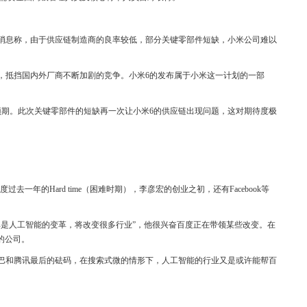
的消息称，由于供应链制造商的良率较低，部分关键零部件短缺，小米公司难以
，抵挡国内外厂商不断加剧的竞争。小米6的发布属于小米这一计划的一部
预期。此次关键零部件的短缺再一次让小米6的供应链出现问题，这对期待度极
百度过去一年的Hard time（困难时期），李彦宏的创业之初，还有Facebook等
其是人工智能的变革，将改变很多行业”，他很兴奋百度正在带领某些改变。在
的公司。
巴和腾讯最后的砝码，在搜索式微的情形下，人工智能的行业又是或许能帮百