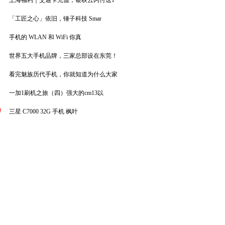
上海福利｜交通卡充值，银联云闪付送1
「工匠之心」依旧，锤子科技 Smar
手机的 WLAN 和 WiFi 你真
世界五大手机品牌，三家总部设在东莞！
看完魅族历代手机，你就知道为什么大家
一加1刷机之旅（四）强大的cm13以
0
三星 C7000 32G 手机 枫叶