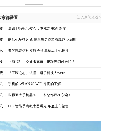
进入新闻频道 >
大家都爱看
费
|
晨讯 | 坚果Pro发布，罗永浩用5年给苹
费
|
胡歌机场拍片 西装革履走霸道总裁范 休息时
讯
|
要的就是这种质感 全金属精品手机推荐
技
|
上海福利｜交通卡充值，银联云闪付送10-2
费
|
「工匠之心」依旧，锤子科技 Smartis
讯
|
手机的 WLAN 和 WiFi 你真的了解
讯
|
世界五大手机品牌，三家总部设在东莞！
讯
|
HTC智能手表概念图曝光 年底上市销售