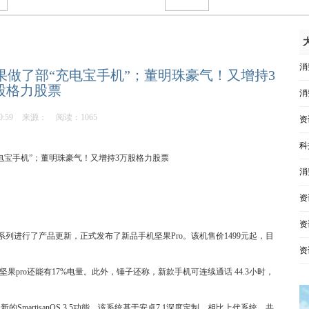
消
给苹果做了部“充电宝手机”；董明珠豪气！又增持3
股格力股票
消
0:59
来源：
阅读：1065
资
科
消
资
资
列进行了产品更新，正式发布了新品手机坚果Pro。该机售价1499元起，目
资
one7坚果pro还能有17%电量。此外，锤子还称，新款手机可连续通话 44.3小时，
SmartisanOS 3.5功能，该系统基于安卓7.1深度定制，相比上代系统，共