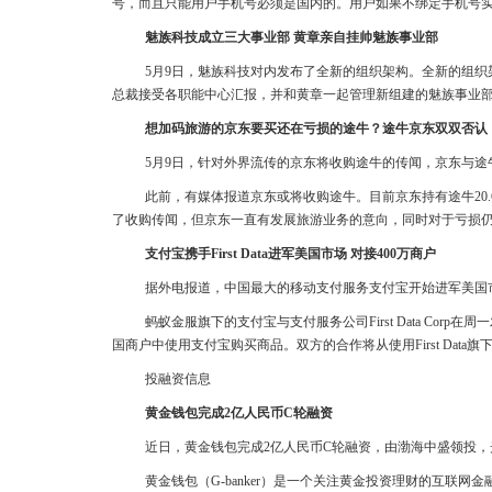
号，而且只能用户手机号必须是国内的。用户如果不绑定手机号实
魅族科技成立三大事业部 黄章亲自挂帅魅族事业部
5月9日，魅族科技对内发布了全新的组织架构。全新的组织
总裁接受各职能中心汇报，并和黄章一起管理新组建的魅族事业部、
想加码旅游的京东要买还在亏损的途牛？途牛京东双双否认
5月9日，针对外界流传的京东将收购途牛的传闻，京东与
此前，有媒体报道京东或将收购途牛。目前京东持有途牛20.
了收购传闻，但京东一直有发展旅游业务的意向，同时对于亏损
支付宝携手First Data进军美国市场 对接400万商户
据外电报道，中国最大的移动支付服务支付宝开始进军美国
蚂蚁金服旗下的支付宝与支付服务公司First Data Corp在
国商户中使用支付宝购买商品。双方的合作将从使用First Data旗下
投融资信息
黄金钱包完成2亿人民币C轮融资
近日，黄金钱包完成2亿人民币C轮融资，由渤海中盛领投
黄金钱包（G-banker）是一个关注黄金投资理财的互联