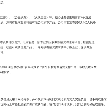
产品。
三国2》、《公主快跑》、《火线三国》等。核心业务是围绕体育+手游展
块。深圳市星河互动科技有限公司旗下产品。公司日前宣布完成1.8亿人民币
泰资本及其他投资方。旺财谷是一家专业的应收账款融资与理财平台，以信息撮
便捷、收益可观的理财产品；一端对接有融资需求的中小微企业，提供专业、
网站。
者和企业提供移动广告渠道效果评价平台和游戏运营支撑平台，帮助其建立数
泰达投资。
更多信息及用于网络分享，并不代表本站赞同其观点和对其真实性负责，也不构成任何
发现网站上有侵犯您的知识产权的作品，请与我们取得联系，我们会及时修改或删除。