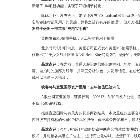
新增了104项新功能，实现了79项细节优化。
除此之外，发布会上，老罗还发布了SmartisanOS 3.5系统上另外
它能够随时记录用户的灵感，并将之进行有序的整理”。但万万没
罗终于做出一部苹果“充电宝手机”！
美图发布M8拍照手机，人工智能将用于拍照
北京时间5月9日消息，美图公司正式发布美图M8拍照手机，定位人
作推出了“美少女战士限量版”和“Hello Kitty特别版”。据
品途点评：
在之前，普通人脸识别只能识别性别、年龄、五
廓、自拍时的脸部光线等，并深度分析肤色、头发等信息。在纷
说可以说是一大福音，
映客将与宣亚国际资产重组：去年估值已达70亿
A股公司宣亚国际（证券代码：300612）5月9日发布公
不低于50%的股权。
根据宣亚国际与有关方的初步商议结果，本次重组的主要交
控股股东持有标的公司0.7423%的股份，截至本公告发布日，
品途点评：
今年3月签订的战略协议中两家公司就曾表明彼
模式，并对接各类潜在广告主， 进行商业化尝试。近些日子，映客的