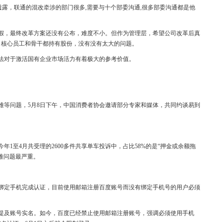
会上透露，联通的混改牵涉的部门很多,需要与十个部委沟通,很多部委沟通都是他
假，最终改革方案还没有公布，难度不小。但作为管理层，希望公司改革后真
，核心员工和骨干都持有股份，没有没有太大的问题。
法对于激活国有企业市场活力有着极大的参考价值。
难等问题，5月8日下午，中国消费者协会邀请部分专家和媒体，共同约谈易到
年1至4月共受理的2600多件共享单车投诉中，占比58%的是“押金或余额拖
难问题最严重。
须绑定手机完成认证，目前使用邮箱注册百度账号而没有绑定手机号的用户必须
提及账号实名。如今，百度已经禁止使用邮箱注册账号，强调必须使用手机