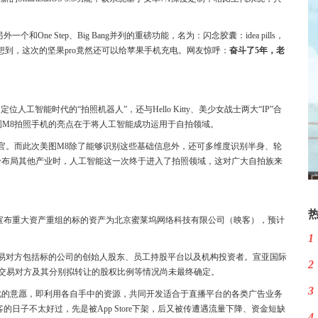
一个和One Step、Big Bang并列的重磅功能，名为：闪念胶囊：idea pills，
想到，这次的坚果pro竟然还可以给苹果手机充电。网友惊呼：
奋斗了5年，老
工智能时代的“拍照机器人”，还与Hello Kitty、美少女战士两大“IP”合
介绍，美图M8拍照手机的亮点在于将人工智能成功运用于自拍领域。
官。而此次美图M8除了能够识别这些基础信息外，还可多维度识别半身、轮
纷布局其他产业时，人工智能这一次终于进入了拍照领域，这对广大自拍族来
告，宣布重大资产重组的标的资产为北京蜜莱坞网络科技有限公司（映客），预计
1
易对方包括标的公司的创始人股东、员工持股平台以及机构投资者。宣亚国际
2
最终交易对方及其分别拟转让的股权比例等情况尚未最终确定。
3
此的意愿，即利用各自手中的资源，共同开发适合于直播平台的各类广告业务
日子不太好过，先是被App Store下架，后又被传遭遇流量下降、资金短缺
4