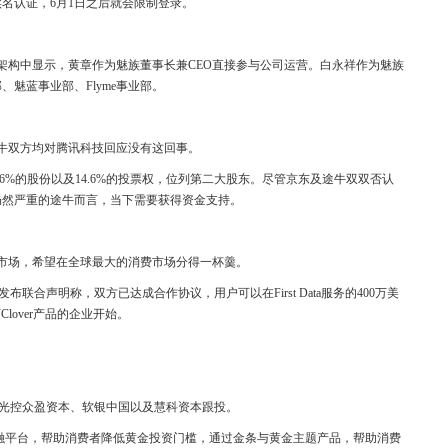
名认证，6月1日之后就会限制登录。
架构中显示，黄章作为魅族董事长兼CEO直接参与公司运营。白永祥作为魅族
魅蓝事业部、Flyme事业部。
途牛双方均对腾讯科技回应没有这回事。
6%的股份以及14.6%的投票权，位列第二大股东。尽管京东及途牛双双否认
仍然严重的途牛而言，当下需要获得资金支持。
市场，希望在全球最大的消费市场分得一杯羹。
周一发布联合声明称，双方已达成合作协议，用户可以在First Data服务的400万美
Clover产品的企业开始。
，光控众盈资本、软银中国以及慧科资本跟投。
网金融平台，帮助消费者降低黄金投资门槛，通过金条与黄金主题产品，帮助消费