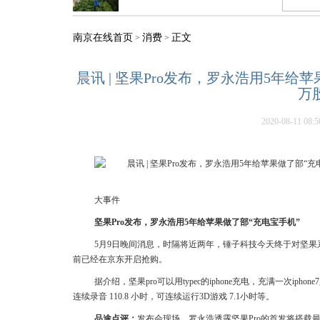
南京在线首页
消费
正文
>
>
晨讯 | 坚果Pro发布，罗永浩用5年
万
2020-08-11 08:5
大事件
坚果Pro发布，罗永浩用5年给苹果做了部“充电宝手机”
5月9日晚间消息，时隔将近两年，锤子科技今天终于对坚果系
前已经在京东开启抢购。
据介绍，坚果pro可以用typec的iphone充电，充满一次iph
连续录音 110.8 小时，可连续运行3D游戏 7.1小时等。
品途点评：
发布会现场，罗永浩透露坚果Pro的首发将搭载最新的