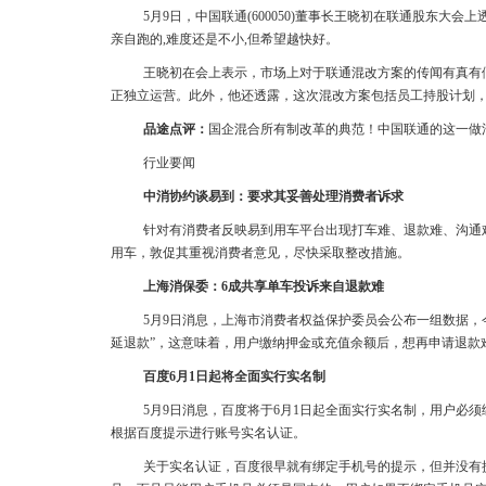
5月9日，中国联通(600050)董事长王晓初在联通股东大
亲自跑的,难度还是不小,但希望越快好。
王晓初在会上表示，市场上对于联通混改方案的传闻有真有
正独立运营。此外，他还透露，这次混改方案包括员工持股计划
品途点评：
国企混合所有制改革的典范！中国联通的这一做
行业要闻
中消协约谈易到：要求其妥善处理消费者诉求
针对有消费者反映易到用车平台出现打车难、退款难、沟通
用车，敦促其重视消费者意见，尽快采取整改措施。
上海消保委：6成共享单车投诉来自退款难
5月9日消息，上海市消费者权益保护委员会公布一组数据，今
延退款”，这意味着，用户缴纳押金或充值余额后，想再申请退款
百度6月1日起将全面实行实名制
5月9日消息，百度将于6月1日起全面实行实名制，用户必
根据百度提示进行账号实名认证。
关于实名认证，百度很早就有绑定手机号的提示，但并没有