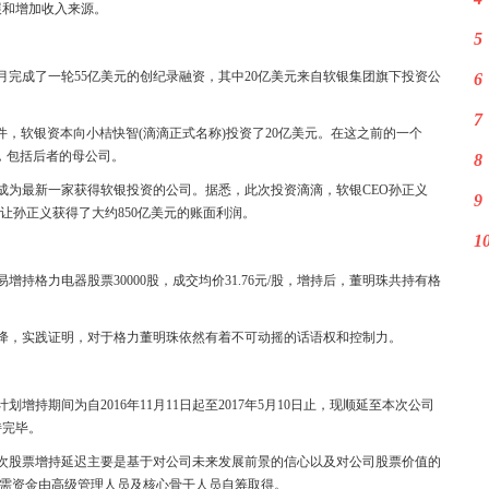
展和增加收入来源。
5
月完成了一轮55亿美元的创纪录融资，其中20亿美元来自软银集团旗下投资公
6
7
提交的文件，软银资本向小桔快智(滴滴正式名称)投资了20亿美元。在这之前的一个
美元，包括后者的母公司。
8
成为最新一家获得软银投资的公司。据悉，此次投资滴滴，软银CEO孙正义
9
的投资让孙正义获得了大约850亿美元的账面利润。
1
增持格力电器股票30000股，成交均价31.76元/股，增持后，董明珠共持有格
降，实践证明，对于格力董明珠依然有着不可动摇的话语权和控制力。
持期间为自2016年11月11日起至2017年5月10日止，现顺延至本次公司
持完毕。
次股票增持延迟主要是基于对公司未来发展前景的信心以及对公司股票价值的
所需资金由高级管理人员及核心骨干人员自筹取得。