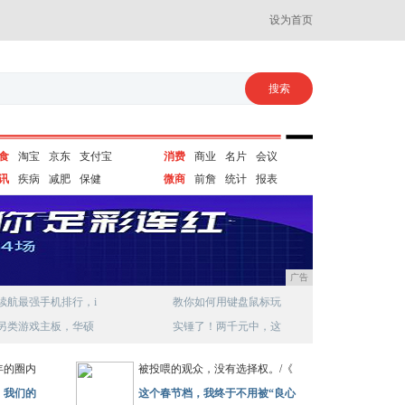
设为首页
食
淘宝
京东
支付宝
消费
商业
名片
会议
讯
疾病
减肥
保健
微商
前詹
统计
报表
广告
续航最强手机排行，i
教你如何用键盘鼠标玩
另类游戏主板，华硕
实锤了！两千元中，这
年的圈内
被投喂的观众，没有选择权。/《
！我们的
这个春节档，我终于不用被“良心