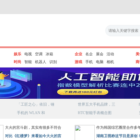
娱乐
电视
空调
冰箱
企业
名企
展会
活动
美
时尚
智能
机器人
识别
游戏
手机
电脑
相机
商
「工匠之心」依旧，锤
世界五大手机品牌，三
手机的 WLAN 和
HTC智能手表概念图
大火的宫斗剧，其实有很多不符合
作为韩国综艺圈里合作多
对比《红楼梦》来看如今大火的宫
湖南卫视称这节目是原创