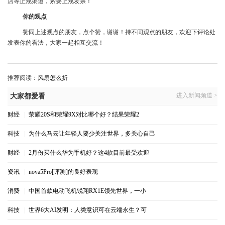
店等正规渠道，索要正规发票！
你的观点
赞同上述观点的朋友，点个赞，谢谢！持不同观点的朋友，欢迎下评论处
发表你的看法，大家一起相互交流！
推荐阅读：
风扇怎么折
进入新闻频道 >
大家都爱看
财经
|
荣耀20S和荣耀9X对比哪个好？结果荣耀2
科技
|
为什么马云让年轻人要少关注世界，多关心自己
财经
|
2月份买什么华为手机好？这4款目前最受欢迎
资讯
|
nova5Pro[评测]的良好表现
消费
|
中国首款电动飞机锐翔RX1E领先世界，一小
科技
|
世界6大AI发明：人类意识可在云端永生？可