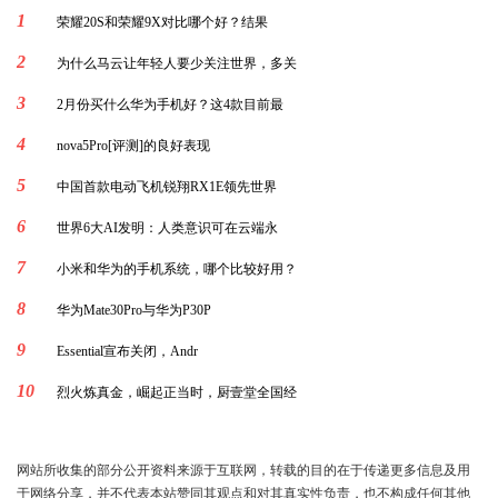
1
荣耀20S和荣耀9X对比哪个好？结果
2
为什么马云让年轻人要少关注世界，多关
3
2月份买什么华为手机好？这4款目前最
4
nova5Pro[评测]的良好表现
5
中国首款电动飞机锐翔RX1E领先世界
6
世界6大AI发明：人类意识可在云端永
7
小米和华为的手机系统，哪个比较好用？
8
华为Mate30Pro与华为P30P
9
Essential宣布关闭，Andr
10
烈火炼真金，崛起正当时，厨壹堂全国经
网站所收集的部分公开资料来源于互联网，转载的目的在于传递更多信息及用
于网络分享，并不代表本站赞同其观点和对其真实性负责，也不构成任何其他