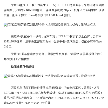
荣耀9X配备了一块6.59英寸（LTPS）TFT LCD材质屏幕，采用升降式全面
屏方案，分辨率2340x1080像素，屏幕像素密度391ppi；机身采用塑料中框+玻璃
后盖，配备了独立3.5mm耳机接口和USB Type-C接口。
荣耀20S则配备了一块略小的6.26英寸TFT LCD材质极点全面屏，分辨率
2340x1080像素，屏幕像素密度412ppi；金属中框+玻璃后盖，仅配备USB Type-
C接口。
荣耀20S屏幕像素密度更高，显示效果更细腻；荣耀9X在屏幕视野及独立
耳机接口上占据优势。
处理器及存储规格
两款机型搭载了同款处理器海思麒麟810，7nm制程工艺，采用2 × A76
2.27GHz + 6 × A55 1.88GHz八核架构设计，集成了ARM Mali G52图形处理器；
采用相同规格存储类型，RAM运行内存：LPDDR4X，ROM闪存：UFS 2.1，荣
耀9X额外支持512GB MicroSD卡扩展。