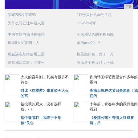
广告
荣耀20S和荣耀9X
2月份买什么华为手机
为什么马云让年轻人要
nova5Pro[评
中国首款电动飞机锐翔
小米和华为的手机系统
世界6大AI发明：人
华为mate20、2
现在还在坚持使用三星
机器画的画，卖了一万
望京和西二旗：同在一
曲面屏手机设计，手机
大火的宫斗剧，其实有很多不
作为韩国综艺圈里合作多年的
符合
圈内
对比《红楼梦》来看如今大火
湖南卫视称这节目是原创！我
的宫
们的
被投喂的观众，没有选择
十年前，青春年少的我偶然间
权。/《
看到
这个春节档，我终于不用
《爱情公寓》有情人终成眷
被“良心
属，吕