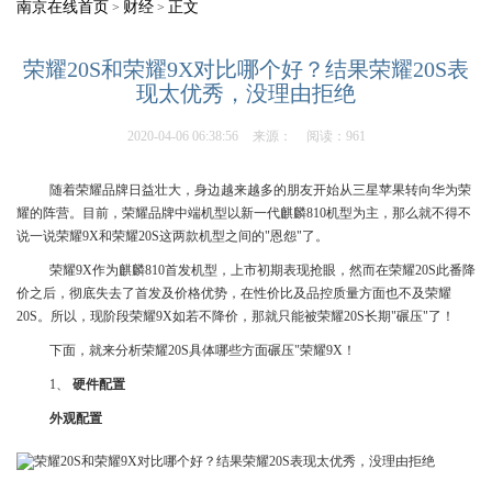
南京在线首页
财经
正文
>
>
荣耀20S和荣耀9X对比哪个好？结果荣耀20S表
现太优秀，没理由拒绝
2020-04-06 06:38:56
来源：
阅读：961
随着荣耀品牌日益壮大，身边越来越多的朋友开始从三星苹果转向华为荣
耀的阵营。目前，荣耀品牌中端机型以新一代麒麟810机型为主，那么就不得不
说一说荣耀9X和荣耀20S这两款机型之间的"恩怨"了。
荣耀9X作为麒麟810首发机型，上市初期表现抢眼，然而在荣耀20S此番降
价之后，彻底失去了首发及价格优势，在性价比及品控质量方面也不及荣耀
20S。所以，现阶段荣耀9X如若不降价，那就只能被荣耀20S长期"碾压"了！
下面，就来分析荣耀20S具体哪些方面碾压"荣耀9X！
1、
硬件配置
外观配置