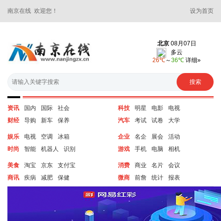
南京在线 欢迎您！
设为首页
资讯
国内
国际
社会
科技
明星
电影
电视
财经
导购
新车
保养
汽车
考试
试卷
大学
娱乐
电视
空调
冰箱
企业
名企
展会
活动
时尚
智能
机器人
识别
游戏
手机
电脑
相机
美食
淘宝
京东
支付宝
消费
商业
名片
会议
商讯
疾病
减肥
保健
微商
前詹
统计
报表