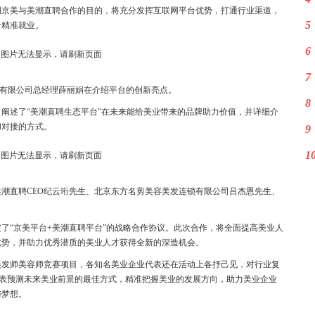
明京美与美潮直聘合作的目的，将充分发挥互联网平台优势，打通行业渠道，
5
者精准就业。
6
7
有限公司总经理薛丽娟在介绍平台的创新亮点。
8
阐述了“美潮直聘生态平台”在未来能给美业带来的品牌助力价值，并详细介
和对接的方式。
9
1
潮直聘CEO纪云珩先生、北京东方名剪美容美发连锁有限公司吕杰恩先生、
了“京美平台+美潮直聘平台”的战略合作协议。此次合作，将全面提高美业人
优势，并助力优秀潜质的美业人才获得全新的深造机会。
美发师美容师竞赛项目，各知名美业企业代表还在活动上各抒己见，对行业复
将代表预测未来美业前景的最佳方式，精准把握美业的发展方向，助力美业企业
与梦想。