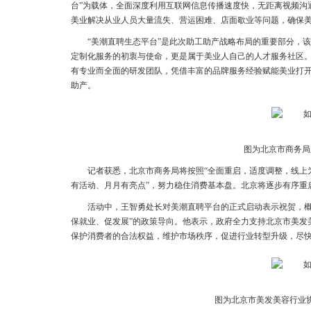
台”为载体，全面深度利用互联网信息传播速度快，无距离视频沟
美业解决从业人员大量流失、营运困难、店面歇业等问题，确保
“美潮直聘生态平台”是此次助工助产战略布局的重要部分，
定制化服务的初衷与使命，更是属于美业人自己的人才服务社区
有专业而全面的研发团队，凭借丰富的品牌服务经验赋能美业打
助产。
图为北京市商务局
记者获悉，北京市商务局将按照“全面重启，适度调整，线上
有活动、月月有亮点”，努力稳住消费基本盘。北京将逐步有序重
活动中，王智勇处长对美潮直聘平台的正式启动表示祝贺，概
保就业、促发展”的政策导向。他表示，政府全力支持北京市美发
保护消费者的合法权益，维护市场秩序，促进行业转型升级，尽
图为北京市美发美容行业