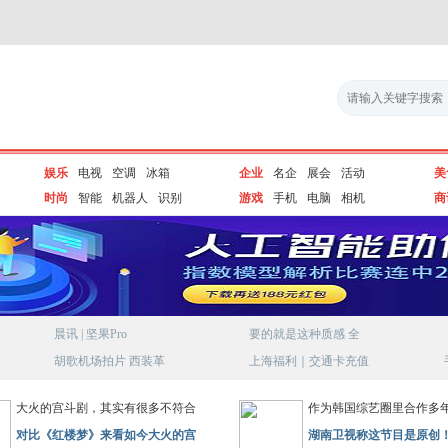
娱乐
电视
空调
冰箱
企业
名企
展会
活动
美
时尚
智能
机器人
识别
游戏
手机
电脑
相机
商
晨讯 | 坚果Pro
要的就是这种质感 全
胡歌机场拍片 西装革
上海福利｜交通卡充值
大火的宫斗剧，其实有很多不符合
作为韩国综艺圈里合作多
对比《红楼梦》来看如今大火的宫
湖南卫视称这节目是原创