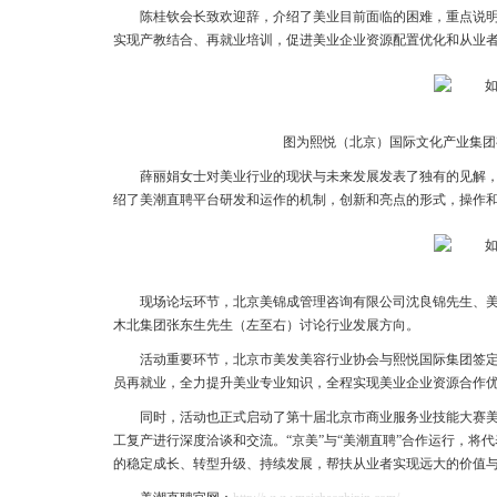
陈桂钦会长致欢迎辞，介绍了美业目前面临的困难，重点说
实现产教结合、再就业培训，促进美业企业资源配置优化和从业
图为熙悦（北京）国际文化产业集团
薛丽娟女士对美业行业的现状与未来发展发表了独有的见解，
绍了美潮直聘平台研发和运作的机制，创新和亮点的形式，操作
现场论坛环节，北京美锦成管理咨询有限公司沈良锦先生、美
木北集团张东生先生（左至右）讨论行业发展方向。
活动重要环节，北京市美发美容行业协会与熙悦国际集团签定
员再就业，全力提升美业专业知识，全程实现美业企业资源合作
同时，活动也正式启动了第十届北京市商业服务业技能大赛
工复产进行深度洽谈和交流。“京美”与“美潮直聘”合作运行，
的稳定成长、转型升级、持续发展，帮扶从业者实现远大的价值