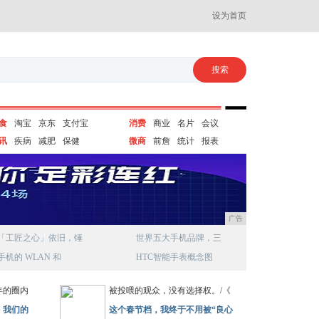
设为首页
食
淘宝
京东
支付宝
消费
商业
名片
会议
讯
疾病
减肥
保健
微商
前詹
统计
报表
广告
「工匠之心」依旧，锤
世界五大手机品牌，三
手机的 WLAN 和
HTC智能手表概念图
年的圈内
被投喂的观众，没有选择权。/《
！我们的
这个春节档，我终于不用被“良心