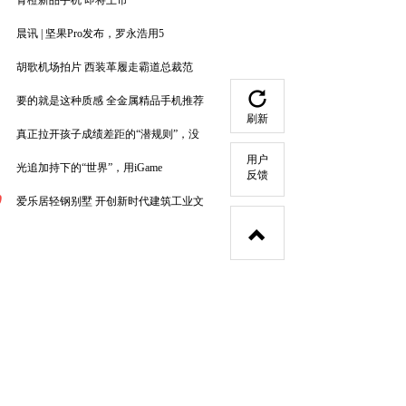
青橙新品手机 即将上市
晨讯 | 坚果Pro发布，罗永浩用5
胡歌机场拍片 西装革履走霸道总裁范
要的就是这种质感 全金属精品手机推荐
刷新
真正拉开孩子成绩差距的“潜规则”，没
用户
光追加持下的“世界”，用iGame
反馈
0
爱乐居轻钢别墅 开创新时代建筑工业文