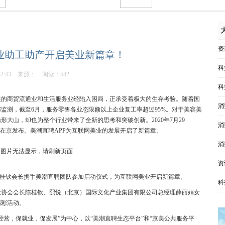
资
业助工助产开启美业新篇章！
科
52:43
来源：
阅读：542
科
关的商贸流通业和生活服务业经陷入困局，正承受着极大的生存考验。随着国
消
监测，截至6月，服务零售各业态限额以上企业复工率超过95%。对于美容美
大山，却也为整个行业带来了全新的思考和突破创新。2020年7月29
消
式在京发布。美潮直聘APP为互联网美业的发展开启了新篇章。
消
资
桂钦会长携手美潮直聘团队参加启动仪式，为互联网美业开启新篇章。
科
业协会会长陈桂钦、熙悦（北京）国际文化产业集团有限公司总经理薛丽娟女
精彩活动。
营，保就业，促发展”为中心，以“美潮直聘生态平台”和“京美公共服务平