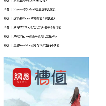
科技
|
深圳最美手机nubia布拉格S
消费
|
Huawei/华为Mate9正品屏幕反应灵
科技
|
选苹果iPhone SE还是它？努比亚Z1
消费
|
威马EX6Plus只卖九万块,但每个月得交
科技
|
摩托罗拉razr折叠手机对比三星zflip
科技
|
三星NoteEdge长测:你不知道的小功能