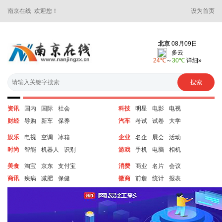
南京在线 欢迎您！
设为首页
资讯
国内
国际
社会
科技
明星
电影
电视
财经
导购
新车
保养
汽车
考试
试卷
大学
娱乐
电视
空调
冰箱
企业
名企
展会
活动
时尚
智能
机器人
识别
游戏
手机
电脑
相机
美食
淘宝
京东
支付宝
消费
商业
名片
会议
商讯
疾病
减肥
保健
微商
前詹
统计
报表