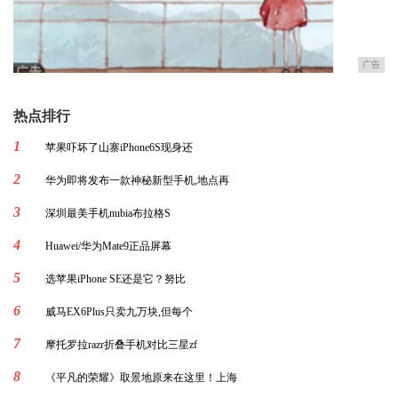
广告
热点排行
1
苹果吓坏了山寨iPhone6S现身还
2
华为即将发布一款神秘新型手机,地点再
3
深圳最美手机nubia布拉格S
4
Huawei/华为Mate9正品屏幕
5
选苹果iPhone SE还是它？努比
6
威马EX6Plus只卖九万块,但每个
7
摩托罗拉razr折叠手机对比三星zf
8
《平凡的荣耀》取景地原来在这里！上海