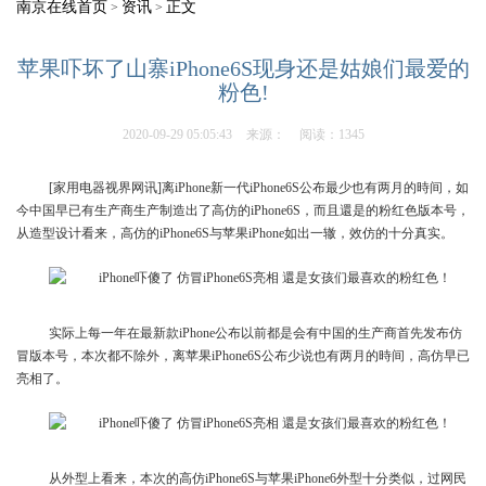
南京在线首页
资讯
正文
>
>
苹果吓坏了山寨iPhone6S现身还是姑娘们最爱的
粉色!
2020-09-29 05:05:43
来源：
阅读：1345
[家用电器视界网讯]离iPhone新一代iPhone6S公布最少也有两月的時间，如
今中国早已有生产商生产制造出了高仿的iPhone6S，而且還是的粉红色版本号，
从造型设计看来，高仿的iPhone6S与苹果iPhone如出一辙，效仿的十分真实。
实际上每一年在最新款iPhone公布以前都是会有中国的生产商首先发布仿
冒版本号，本次都不除外，离苹果iPhone6S公布少说也有两月的時间，高仿早已
亮相了。
从外型上看来，本次的高仿iPhone6S与苹果iPhone6外型十分类似，过网民