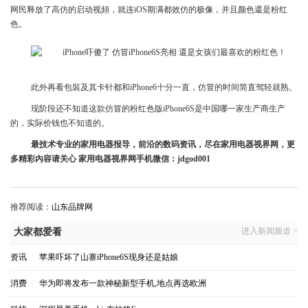
网民释放了高仿的启动视頻，就连iOS期满都效仿的极像，并且颜色還是粉红
色。
此外再看包裝及其卡针都和iPhone6十分一直，仿冒的时间简直驾轻就熟。
现阶段还不知道这款仿冒的粉红色版iPhone6S是中国哪一家生产商生产
的，实际价钱也不知道的。
最技术专业的家用电器报导，前沿的数码资讯，尽在家用电器视界网，更
多精彩內容请关心 家用电器视界网手机微信：jdgod001
推荐阅读：
山东品牌网
进入新闻频道 >
大家都爱看
资讯
|
苹果吓坏了山寨iPhone6S现身还是姑娘
消费
|
华为即将发布一款神秘新型手机,地点再选欧洲