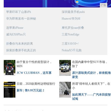
广告
苹果吓坏了山寨iPh
深圳最美手机nubi
华为即将发布一款神秘
Huawei/华为M
选苹果iPhone
摩托罗拉razr折叠
威马EX6Plus只
三星NoteEdge
折叠你与未来的距离
三星S10/10+/
探索折叠屏手机真正的
NokiaX5千元跑
由于复古个性的造型设计，
在国内豪华中型SUV市场，
MIN
除了
JCW CLUBMAN，这车算
原汁原味美式设计，林肯航海
家竞
日前，2020款斯柯达明锐智行
所谓“得年轻人者得天下”，在
小
新车 | 售9.99万元起 2
如此博天下——广汽本田缤智
试驾