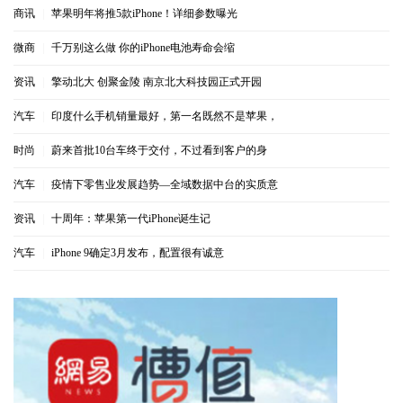
商讯
|
苹果明年将推5款iPhone！详细参数曝光
微商
|
千万别这么做 你的iPhone电池寿命会缩
资讯
|
擎动北大 创聚金陵 南京北大科技园正式开园
汽车
|
印度什么手机销量最好，第一名既然不是苹果，
时尚
|
蔚来首批10台车终于交付，不过看到客户的身
汽车
|
疫情下零售业发展趋势—全域数据中台的实质意
资讯
|
十周年：苹果第一代iPhone诞生记
汽车
|
iPhone 9确定3月发布，配置很有诚意