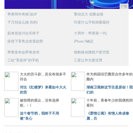
广告
苹果明年将推5款iP
擎动北大 创聚金陵
千万别这么做 你的i
印度什么手机销量最好
蔚来首批10台车终于
十周年：苹果第一代i
疫情下零售业发展趋势
iPhone 9确定
苹果发布会即将发布
猎豹移动携猎户星空医
三款“零差评”的手机
三星让华为更优秀
大火的宫斗剧，其实有很多不
作为韩国综艺圈里合作多年的
符合
圈内
对比《红楼梦》来看如今大火
湖南卫视称这节目是原创！我
的宫
们的
被投喂的观众，没有选择
十年前，青春年少的我偶然间
权。/《
看到
这个春节档，我终于不用
《爱情公寓》有情人终成眷
被“良心
属，吕