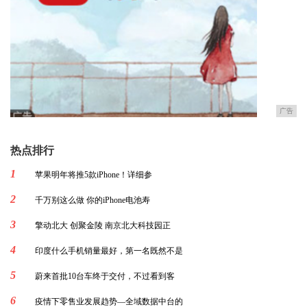
广告
热点排行
1
苹果明年将推5款iPhone！详细参
2
千万别这么做 你的iPhone电池寿
3
擎动北大 创聚金陵 南京北大科技园正
4
印度什么手机销量最好，第一名既然不是
5
蔚来首批10台车终于交付，不过看到客
6
疫情下零售业发展趋势—全域数据中台的