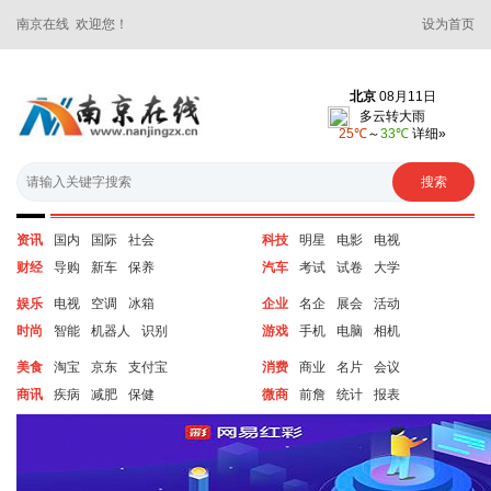
南京在线 欢迎您！
设为首页
资讯
国内
国际
社会
科技
明星
电影
电视
财经
导购
新车
保养
汽车
考试
试卷
大学
娱乐
电视
空调
冰箱
企业
名企
展会
活动
时尚
智能
机器人
识别
游戏
手机
电脑
相机
美食
淘宝
京东
支付宝
消费
商业
名片
会议
商讯
疾病
减肥
保健
微商
前詹
统计
报表