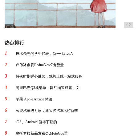
广告
热点排行
1
技术领先的学生代表，新一代vivoA
2
卢伟冰点赞RedmiNote7出货量
3
特殊时期暖心继续，魅族上线一站式服务
4
阿里巴巴Q3成绩单：网红淘宝双赢，文
5
苹果 Apple Arcade 体验
6
智能汽车进万家，新宝骏汽车“焕”新季
7
iOS、Android 值得下载的
8
摩托罗拉新品发布会:MotoG5s重