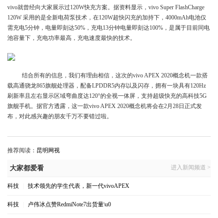
vivo就曾经向大家展示过120W快充方案。据资料显示，vivo Super FlashCharge
120W 采用的是全新电荷泵技术，在120W超快闪充的加持下，4000mAh电池仅
需充电5分钟，电量即刻达50%，充电13分钟电量即刻达100%，是属于目前同电
池容量下，充电功率最高，充电速度最快的技术。
结合所有的信息，我们有理由相信，这次的vivo APEX 2020概念机一款搭
载高通骁龙865旗舰处理器，配备LPDDR5内存以及闪存，拥有一块具有120Hz
刷新率且左右显示区域弯曲度达120°的全视一体屏，支持超级快充的高科技5G
旗舰手机。据官方透露，这一款vivo APEX 2020概念机将会在2月28日正式发
布，对此感兴趣的朋友千万不要错过啦。
推荐阅读：
昆明网视
进入新闻频道 >
大家都爱看
科技
|
技术领先的学生代表，新一代vivoAPEX
科技
|
卢伟冰点赞RedmiNote7出货量\u0