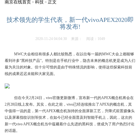
南京在线首页
科技
正文
>
>
技术领先的学生代表，新一代vivoAPEX2020即
将发布!
2020-11-24 04:04:30
来源：
阅读：1049
MWC大会相信有很多人都比较熟悉，在以往每一届的MWC大会上都能够
看到许多“黑科技产品”。特别是在手机行业中，隐含未来的概念机更是成为人们
最为关注的对象。但十分可惜的是由于特殊情况的影响，使得这些探索科技前
线的成果迟迟未能和大家见面。
但在今天2月24日，vivo官微更新微博，宣布新一代的APEX概念机将会在
2月28日线上发布。其实，在此之前，vivo已经连续推出了APEX的概念机，其
中值得一说的是，第一代APEX概念机加持的全面屏新工艺，升降式前置摄像头
以及屏幕指纹识别等技术，在如今已经全面普及到智能手机上，因此，这次的
新一代vivo APEX概念机当中蕴藏着什么先进的黑科技，便成为了用户热烈讨论
的话题。