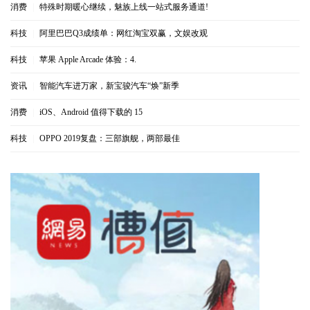
消费
|
特殊时期暖心继续，魅族上线一站式服务通道!
科技
|
阿里巴巴Q3成绩单：网红淘宝双赢，文娱改观
科技
|
苹果 Apple Arcade 体验：4.
资讯
|
智能汽车进万家，新宝骏汽车“焕”新季
消费
|
iOS、Android 值得下载的 15
科技
|
OPPO 2019复盘：三部旗舰，两部最佳