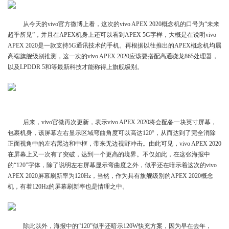
从今天的vivo官方微博上看，这次的vivo APEX 2020概念机的口号为“未来
超乎所见”，并且在APEX机身上还可以看到APEX 5G字样，大概是在说明vivo
APEX 2020是一款支持5G通讯技术的手机。再根据以往推出的APEX概念机均属
高端旗舰级别推测，这一次的vivo APEX 2020应该要搭配高通骁龙865处理器，
以及LPDDR 5和等最新科技才能称得上旗舰级别。
后来，vivo官微再次更新，表示vivo APEX 2020将会配备一块英寸屏幕，
包裹机身，该屏幕左右显示区域弯曲角度可以高达120°，从而达到了完全消除
正面视角中的左右黑边和中框，带来无边视野冲击。由此可见，vivo APEX 2020
在屏幕上又一次有了突破，达到一个更高的境界。不仅如此，在这张海报中
的“120”字体，除了说明左右屏幕显示弯曲度之外，似乎还在暗示着这次的vivo
APEX 2020屏幕刷新率为120Hz，当然，作为具有旗舰级别的APEX 2020概念
机，有着120Hz的屏幕刷新率也是情理之中。
除此以外，海报中的“120”似乎还暗示120W快充方案，因为早在去年，