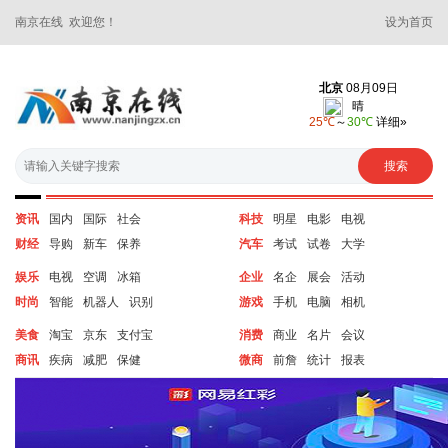
南京在线 欢迎您！
设为首页
资讯
国内
国际
社会
科技
明星
电影
电视
财经
导购
新车
保养
汽车
考试
试卷
大学
娱乐
电视
空调
冰箱
企业
名企
展会
活动
时尚
智能
机器人
识别
游戏
手机
电脑
相机
美食
淘宝
京东
支付宝
消费
商业
名片
会议
商讯
疾病
减肥
保健
微商
前詹
统计
报表