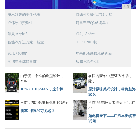
广告
技术领先的学生代表，
特殊时期暖心继续，魅
卢伟冰点赞Redmi
阿里巴巴Q3成绩单：
苹果 Apple A
iOS、Androi
智能汽车进万家，新宝
OPPO 2019复
90Hz+1080P
苹果扼杀新技术的创新
2019年全球销量前
从4098跌至329
由于复古个性的造型设计，
在国内豪华中型SUV市场，
MIN
除了
JCW CLUBMAN，这车算
原汁原味美式设计，林肯航海
家竞
日前，2020款斯柯达明锐智行
所谓“得年轻人者得天下”，在
小
新车 | 售9.99万元起 2
如此博天下——广汽本田缤智
试驾