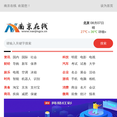
南京在线 欢迎您！
设为首页
资讯
国内
国际
社会
科技
明星
电影
电视
财经
导购
新车
保养
汽车
考试
试卷
大学
娱乐
电视
空调
冰箱
企业
名企
展会
活动
时尚
智能
机器人
识别
游戏
手机
电脑
相机
美食
淘宝
京东
支付宝
消费
商业
名片
会议
商讯
疾病
减肥
保健
微商
前詹
统计
报表