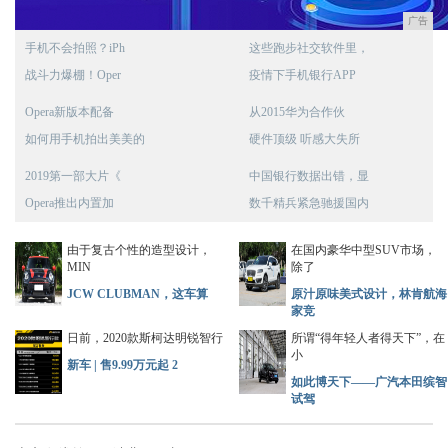
广告
手机不会拍照？iPh
这些跑步社交软件里，
战斗力爆棚！Oper
疫情下手机银行APP
Opera新版本配备
从2015华为合作伙
如何用手机拍出美美的
硬件顶级 听感大失所
2019第一部大片《
中国银行数据出错，显
Opera推出内置加
数千精兵紧急驰援国内
由于复古个性的造型设计，
在国内豪华中型SUV市场，
MIN
除了
JCW CLUBMAN，这车算
原汁原味美式设计，林肯航海
家竞
日前，2020款斯柯达明锐智行
所谓“得年轻人者得天下”，在
小
新车 | 售9.99万元起 2
如此博天下——广汽本田缤智
试驾