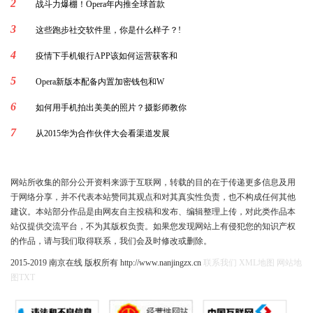
2
战斗力爆棚！Opera年内推全球首款
3
这些跑步社交软件里，你是什么样子？!
4
疫情下手机银行APP该如何运营获客和
5
Opera新版本配备内置加密钱包和W
6
如何用手机拍出美美的照片？摄影师教你
7
从2015华为合作伙伴大会看渠道发展
网站所收集的部分公开资料来源于互联网，转载的目的在于传递更多信息及用
于网络分享，并不代表本站赞同其观点和对其真实性负责，也不构成任何其他
建议。本站部分作品是由网友自主投稿和发布、编辑整理上传，对此类作品本
站仅提供交流平台，不为其版权负责。如果您发现网站上有侵犯您的知识产权
的作品，请与我们取得联系，我们会及时修改或删除。
2015-2019 南京在线 版权所有 http://www.nanjingzx.cn
联系我们
XML地图
网站地
图
TXT