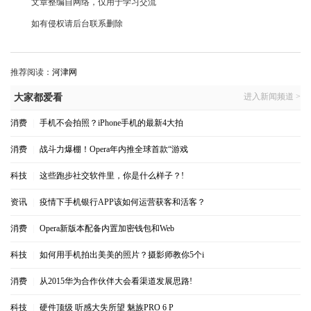
文章整编自网络，仅用于学习交流
如有侵权请后台联系删除
推荐阅读：
河津网
进入新闻频道 >
大家都爱看
消费
|
手机不会拍照？iPhone手机的最新4大拍
消费
|
战斗力爆棚！Opera年内推全球首款“游戏
科技
|
这些跑步社交软件里，你是什么样子？!
资讯
|
疫情下手机银行APP该如何运营获客和活客？
消费
|
Opera新版本配备内置加密钱包和Web
科技
|
如何用手机拍出美美的照片？摄影师教你5个i
消费
|
从2015华为合作伙伴大会看渠道发展思路!
科技
|
硬件顶级 听感大失所望 魅族PRO 6 P