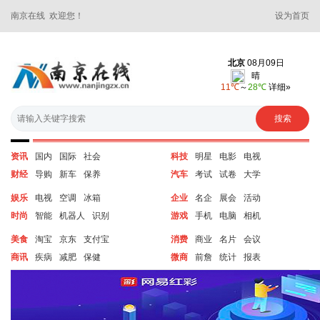
南京在线 欢迎您！
设为首页
资讯
国内
国际
社会
科技
明星
电影
电视
财经
导购
新车
保养
汽车
考试
试卷
大学
娱乐
电视
空调
冰箱
企业
名企
展会
活动
时尚
智能
机器人
识别
游戏
手机
电脑
相机
美食
淘宝
京东
支付宝
消费
商业
名片
会议
商讯
疾病
减肥
保健
微商
前詹
统计
报表