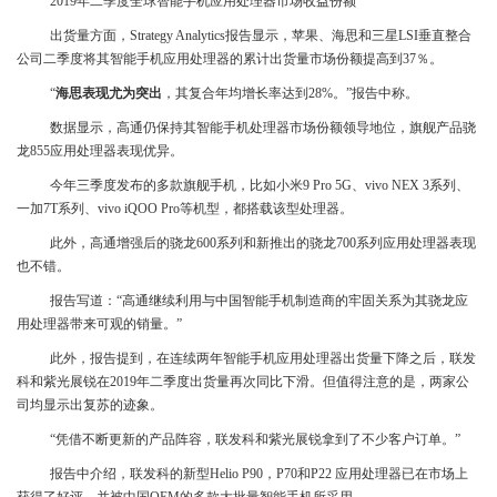
2019年二季度全球智能手机应用处理器市场收益份额
出货量方面，Strategy Analytics报告显示，苹果、海思和三星LSI垂直整合
公司二季度将其智能手机应用处理器的累计出货量市场份额提高到37％。
“
海思表现尤为突出
，其复合年均增长率达到28%。”报告中称。
数据显示，高通仍保持其智能手机处理器市场份额领导地位，旗舰产品骁
龙855应用处理器表现优异。
今年三季度发布的多款旗舰手机，比如小米9 Pro 5G、vivo NEX 3系列、
一加7T系列、vivo iQOO Pro等机型，都搭载该型处理器。
此外，高通增强后的骁龙600系列和新推出的骁龙700系列应用处理器表现
也不错。
报告写道：“高通继续利用与中国智能手机制造商的牢固关系为其骁龙应
用处理器带来可观的销量。”
此外，报告提到，在连续两年智能手机应用处理器出货量下降之后，联发
科和紫光展锐在2019年二季度出货量再次同比下滑。但值得注意的是，两家公
司均显示出复苏的迹象。
“凭借不断更新的产品阵容，联发科和紫光展锐拿到了不少客户订单。”
报告中介绍，联发科的新型Helio P90，P70和P22 应用处理器已在市场上