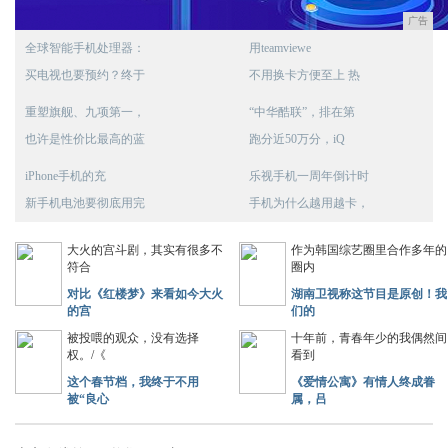
广告
全球智能手机处理器：
用teamviewe
买电视也要预约？终于
不用换卡方便至上 热
重塑旗舰、九项第一，
“中华酷联”，排在第
也许是性价比最高的蓝
跑分近50万分，iQ
iPhone手机的充
乐视手机一周年倒计时
新手机电池要彻底用完
手机为什么越用越卡，
大火的宫斗剧，其实有很多不
作为韩国综艺圈里合作多年的
符合
圈内
对比《红楼梦》来看如今大火
湖南卫视称这节目是原创！我
的宫
们的
被投喂的观众，没有选择
十年前，青春年少的我偶然间
权。/《
看到
这个春节档，我终于不用
《爱情公寓》有情人终成眷
被“良心
属，吕