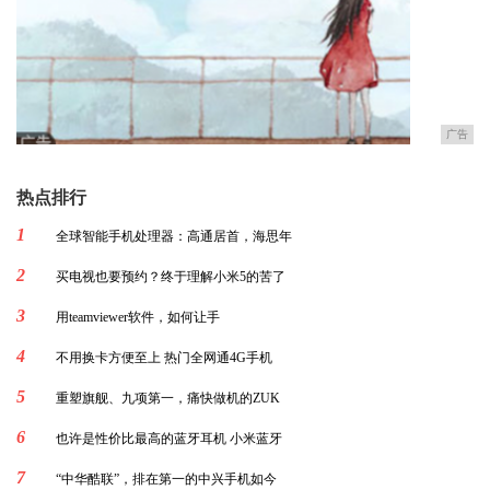
广告
热点排行
1
全球智能手机处理器：高通居首，海思年
2
买电视也要预约？终于理解小米5的苦了
3
用teamviewer软件，如何让手
4
不用换卡方便至上 热门全网通4G手机
5
重塑旗舰、九项第一，痛快做机的ZUK
6
也许是性价比最高的蓝牙耳机 小米蓝牙
7
“中华酷联”，排在第一的中兴手机如今