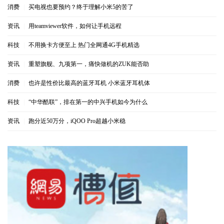
消费
|
买电视也要预约？终于理解小米5的苦了
资讯
|
用teamviewer软件，如何让手机远程
科技
|
不用换卡方便至上 热门全网通4G手机精选
资讯
|
重塑旗舰、九项第一，痛快做机的ZUK能否助
消费
|
也许是性价比最高的蓝牙耳机 小米蓝牙耳机体
科技
|
“中华酷联”，排在第一的中兴手机如今为什么
资讯
|
跑分近50万分，iQOO Pro超越小米稳