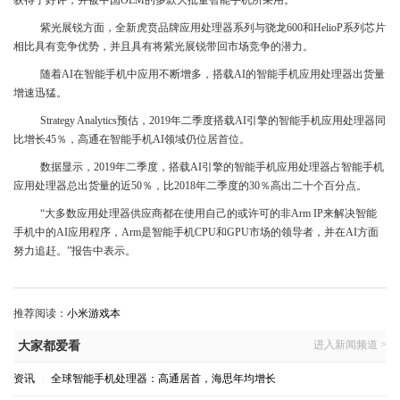
获得了好评，并被中国OEM的多款大批量智能手机所采用。
紫光展锐方面，全新虎贲品牌应用处理器系列与骁龙600和HelioP系列芯片
相比具有竞争优势，并且具有将紫光展锐带回市场竞争的潜力。
随着AI在智能手机中应用不断增多，搭载AI的智能手机应用处理器出货量
增速迅猛。
Strategy Analytics预估，2019年二季度搭载AI引擎的智能手机应用处理器同
比增长45％，高通在智能手机AI领域仍位居首位。
数据显示，2019年二季度，搭载AI引擎的智能手机应用处理器占智能手机
应用处理器总出货量的近50％，比2018年二季度的30％高出二十个百分点。
“大多数应用处理器供应商都在使用自己的或许可的非Arm IP来解决智能
手机中的AI应用程序，Arm是智能手机CPU和GPU市场的领导者，并在AI方面
努力追赶。”报告中表示。
推荐阅读：
小米游戏本
进入新闻频道 >
大家都爱看
资讯
|
全球智能手机处理器：高通居首，海思年均增长