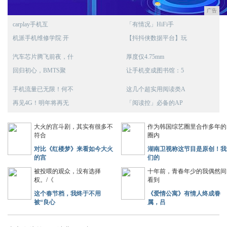
广告
carplay手机互
「有情况」HiFi手
机派手机维修学院 开
【抖抖侠数据平台】玩
汽车芯片腾飞前夜，什
厚度仅4.75mm
回归初心，BMTS聚
让手机变成图书馆：5
手机流量已无限！何不
这几个超实用阅读类A
再见4G！明年将再无
「阅读控」必备的AP
大火的宫斗剧，其实有很多不
作为韩国综艺圈里合作多年的
符合
圈内
对比《红楼梦》来看如今大火
湖南卫视称这节目是原创！我
的宫
们的
被投喂的观众，没有选择
十年前，青春年少的我偶然间
权。/《
看到
这个春节档，我终于不用
《爱情公寓》有情人终成眷
被“良心
属，吕