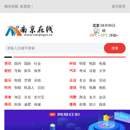
南京在线 欢迎您！
设为首页
资讯
国内
国际
社会
科技
明星
电影
电视
财经
导购
新车
保养
汽车
考试
试卷
大学
娱乐
电视
空调
冰箱
企业
名企
展会
活动
时尚
智能
机器人
识别
游戏
手机
电脑
相机
美食
淘宝
京东
支付宝
消费
商业
名片
会议
商讯
疾病
减肥
保健
微商
前詹
统计
报表