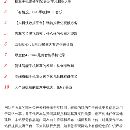
2
机派手机维修学院 开启非凡职业人生
3
「有情况」HiFi手机和HiFi音乐
4
【抖抖侠数据平台】玩转抖音短视频必备
5
汽车芯片腾飞前夜，什么样的公司才能跟
6
回归初心，BMTS聚焦为客户创造价值
7
厚度仅4.75mm 最薄智能手机记录
8
简述智能手机屏幕的发展：从刘海到10
9
高端旗舰手机怎么选？这几款既有颜值又
10
50个超吸睛的创意手机壳，第6个是我
网站所收集的部分公开资料来源于互联网，转载的目的在于传递更多信息及用
于网络分享，并不代表本站赞同其观点和对其真实性负责，也不构成任何其他
建议。本站部分作品是由网友自主投稿和发布、编辑整理上传，对此类作品本
站仅提供交流平台，不为其版权负责。如果您发现网站上有侵犯您的知识产权