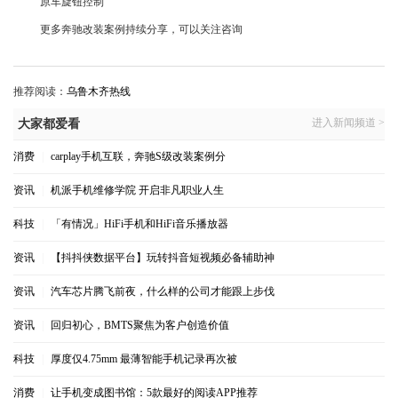
原车旋钮控制
更多奔驰改装案例持续分享，可以关注咨询
推荐阅读：
乌鲁木齐热线
进入新闻频道 >
大家都爱看
消费
|
carplay手机互联，奔驰S级改装案例分
资讯
|
机派手机维修学院 开启非凡职业人生
科技
|
「有情况」HiFi手机和HiFi音乐播放器
资讯
|
【抖抖侠数据平台】玩转抖音短视频必备辅助神
资讯
|
汽车芯片腾飞前夜，什么样的公司才能跟上步伐
资讯
|
回归初心，BMTS聚焦为客户创造价值
科技
|
厚度仅4.75mm 最薄智能手机记录再次被
消费
|
让手机变成图书馆：5款最好的阅读APP推荐